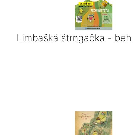
Limbašká štrngačka - beh