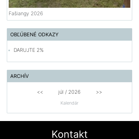
Fašiangy 2026
OBĽÚBENÉ ODKAZY
DARUJTE 2%
ARCHÍV
<<
júl /
2026
>>
Kalendár
Kontakt