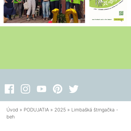
Úvod
»
PODUJATIA
»
2025
»
Limbašká štrngačka -
beh