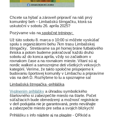
Chcete sa hýbať a zároveň pripraviť na náš
prvý
komunitný beh
–
Limbašskú štrngačku
, ktorá sa
uskutoční
v sobotu 26. apríla 2025
?
Pozývame vás na
spoločné tréningy:
Už túto sobotu
8. marca o 10:00
si môžete vyskúšať
spolu s organizátormi behu
7km trasu
Limbašskej
štrngačky
.
Stretávame sa pri hornej bráne futbalového
ihriska a potom budeme pokračovať
každú druhú
sobotu
až do konca apríla, vždy so začiatkom v
rovnakom čase a na rovnakom mieste.
Vítaní sú aj
nordic walkeri a samozrejme deti všetkých vekových
kategórií.
Veríme, že takto spoločne prispejeme k
budovaniu športovej komunity v Limbachu a pripravíme
vás na deň D.
Rozhýbme to tu a spoznajme sa!
Limbašská štrngačka -prihláška
Vyplnením prihlášky
a úhradou symbolického
štartovného si zabezpečíte miesto na štarte. Počet
súťažiacich bude obmedzený a možnosť registrácie
v deň podujatia nie je garantovaná, preto neváhajte
a zabezpečte miesto pre seba a svojich blízkych!
Prihlášku s info nájdete aj na plagáte - QRkód a