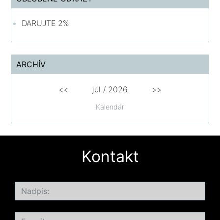
DARUJTE 2%
ARCHÍV
<<
júl /
2026
>>
Kalendár
Kontakt