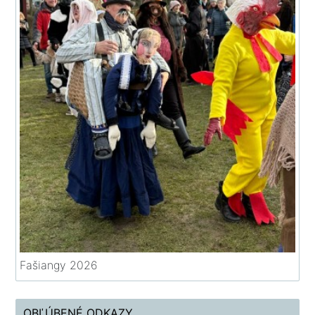
Fašiangy 2026
OBĽÚBENÉ ODKAZY