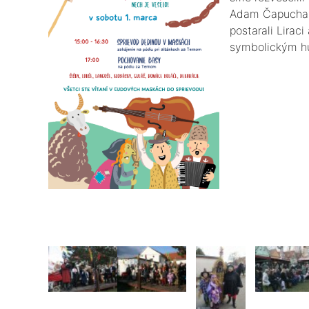
Adam Čapucha ,
postarali Lirac
symbolickým h