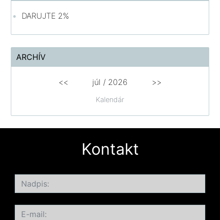
DARUJTE 2%
ARCHÍV
<<
júl /
2026
>>
Kalendár
Kontakt