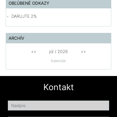
OBĽÚBENÉ ODKAZY
DARUJTE 2%
ARCHÍV
<<
júl /
2026
>>
Kalendár
Kontakt