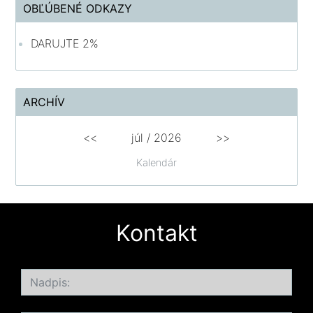
OBĽÚBENÉ ODKAZY
DARUJTE 2%
ARCHÍV
<<
júl /
2026
>>
Kalendár
Kontakt