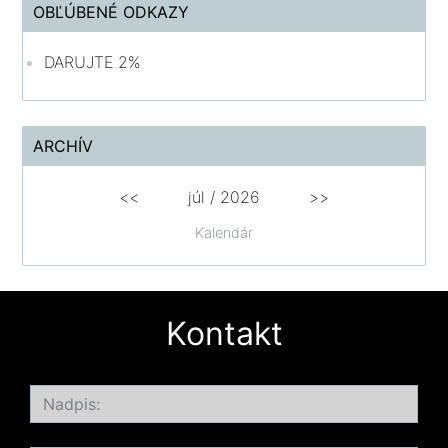
OBĽÚBENÉ ODKAZY
DARUJTE 2%
ARCHÍV
<<
júl /
2026
>>
Kalendár
Kontakt