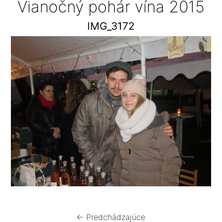
Vianočný pohár vína 2015
IMG_3172
← Predchádzajúce