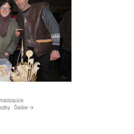
hádzajúce
ložky
Ďalšie →