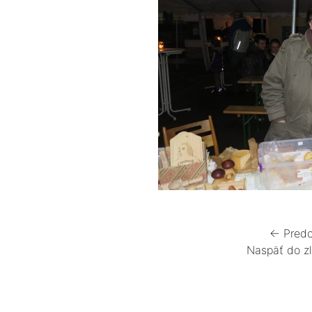
← Predc
Naspäť do z