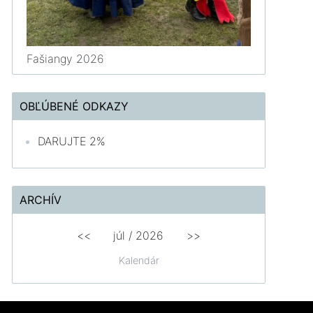
Fašiangy 2026
OBĽÚBENÉ ODKAZY
DARUJTE 2%
ARCHÍV
<<
júl /
2026
>>
Kalendár