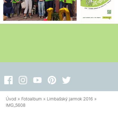
Úvod
»
Fotoalbum
»
Limbašský jarmok 2016
»
IMG_5608