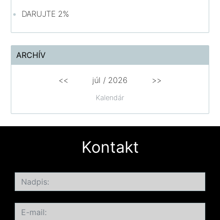
DARUJTE 2%
ARCHÍV
<<
júl /
2026
>>
Kalendár
Kontakt