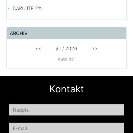
DARUJTE 2%
ARCHÍV
<<
júl /
2026
>>
Kalendár
Kontakt