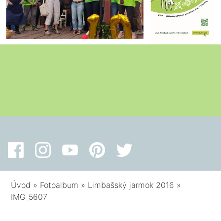
Úvod
»
Fotoalbum
»
Limbašský jarmok 2016
»
IMG_5607