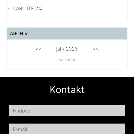
DARUJTE 2%
ARCHÍV
<<
júl /
2026
>>
Kalendár
Kontakt