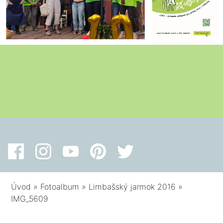
Úvod
»
Fotoalbum
»
Limbašský jarmok 2016
»
IMG_5609