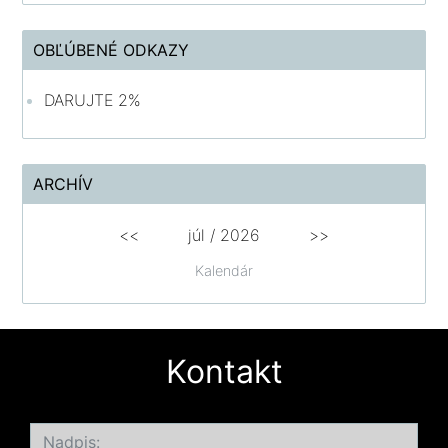
OBĽÚBENÉ ODKAZY
DARUJTE 2%
ARCHÍV
<<
júl /
2026
>>
Kalendár
Kontakt