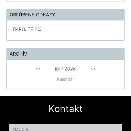
OBĽÚBENÉ ODKAZY
DARUJTE 2%
ARCHÍV
<<
júl /
2026
>>
Kalendár
Kontakt