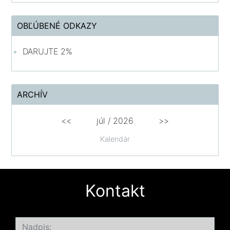
OBĽÚBENÉ ODKAZY
DARUJTE 2%
ARCHÍV
<<
júl /
2026
>>
Kalendár
Kontakt