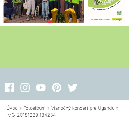
Úvod
»
Fotoalbum
»
Vianočný koncert pre Ugandu
»
IMG_20181229_184234