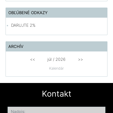
OBĽÚBENÉ ODKAZY
DARUJTE 2%
ARCHÍV
<<
júl /
2026
>>
Kalendár
Kontakt