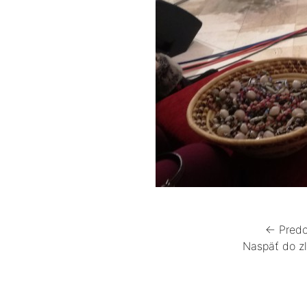
← Predc
Naspäť do z