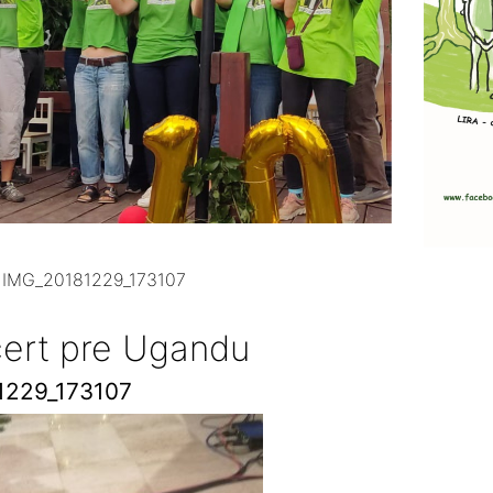
»
IMG_20181229_173107
cert pre Ugandu
1229_173107