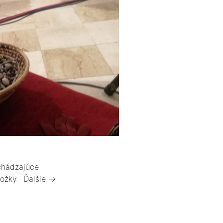
hádzajúce
ložky
Ďalšie →