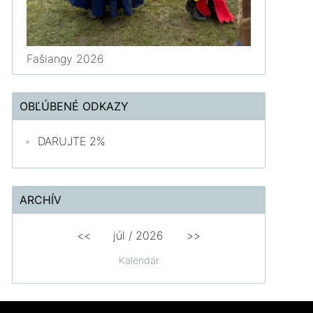
Fašiangy 2026
OBĽÚBENÉ ODKAZY
DARUJTE 2%
ARCHÍV
<<
júl /
2026
>>
Kalendár