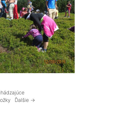
hádzajúce
ložky
Ďalšie →