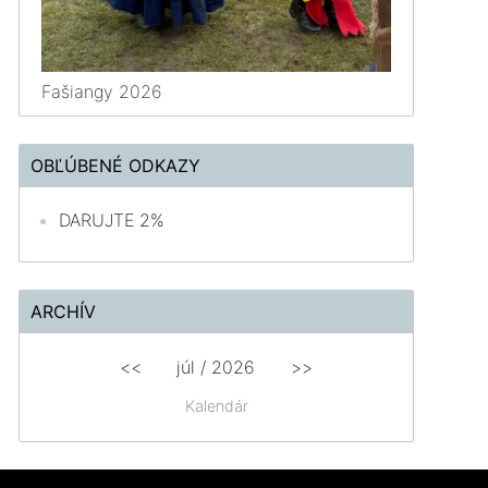
Fašiangy 2026
OBĽÚBENÉ ODKAZY
DARUJTE 2%
ARCHÍV
<<
júl /
2026
>>
Kalendár