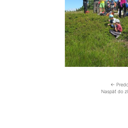
← Predc
Naspäť do z