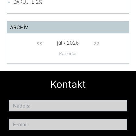
DARUJTE 2%
ARCHÍV
<<
júl /
2026
>>
Kalendár
Kontakt