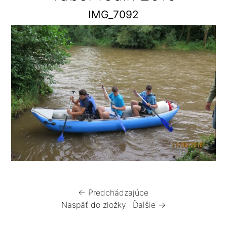
IMG_7092
← Predchádzajúce
Naspäť do zložky
Ďalšie →