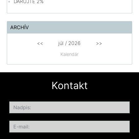
DARUJTE 2%
ARCHÍV
<<
júl /
2026
>>
Kalendár
Kontakt