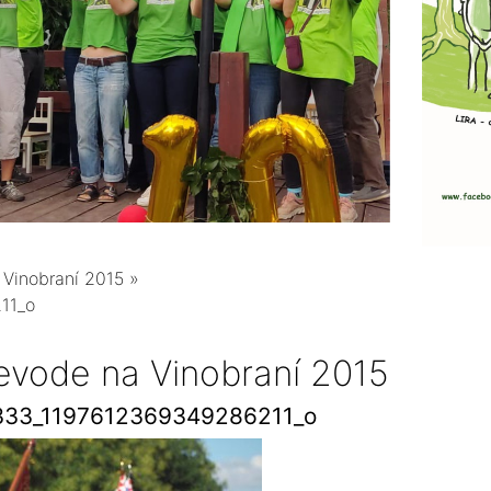
 Vinobraní 2015
»
11_o
ievode na Vinobraní 2015
33_1197612369349286211_o