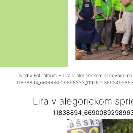
Úvod
»
Fotoalbum
»
Lira v alegorickom sprievode na
11838894_669008929896333_11976123693492862
Lira v alegorickom spr
11838894_6690089298963