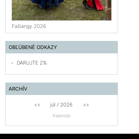
Fašiangy 2026
OBĽÚBENÉ ODKAZY
DARUJTE 2%
ARCHÍV
<<
júl /
2026
>>
Kalendár