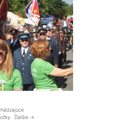
hádzajúce
ložky
Ďalšie →