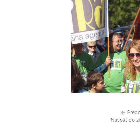
← Predc
Naspäť do z