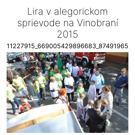
Lira v alegorickom
sprievode na Vinobraní
2015
11227915_669005429896683_874919658