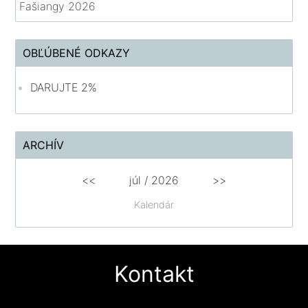
Fašiangy 2026
OBĽÚBENÉ ODKAZY
DARUJTE 2%
ARCHÍV
<<
júl /
2026
>>
Kalendár
Kontakt