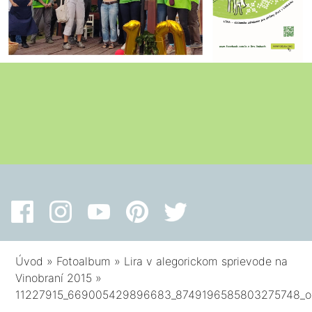
Úvod
»
Fotoalbum
»
Lira v alegorickom sprievode na
Vinobraní 2015
»
11227915_669005429896683_8749196585803275748_o