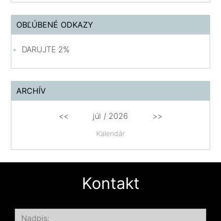
OBĽÚBENÉ ODKAZY
DARUJTE 2%
ARCHÍV
<<
júl /
2026
>>
Kalendár
Kontakt