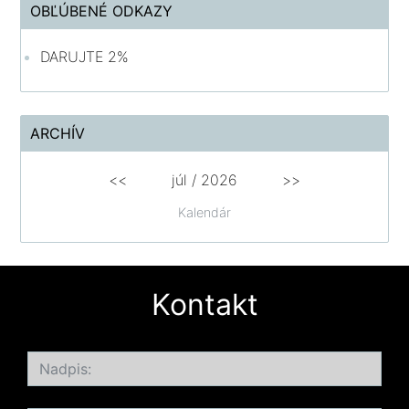
OBĽÚBENÉ ODKAZY
DARUJTE 2%
ARCHÍV
<<
júl /
2026
>>
Kalendár
Kontakt