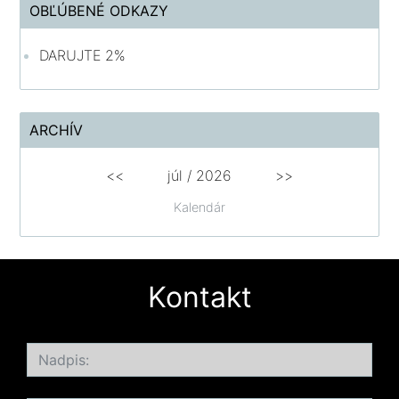
OBĽÚBENÉ ODKAZY
DARUJTE 2%
ARCHÍV
<<
júl /
2026
>>
Kalendár
Kontakt