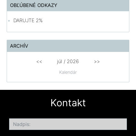
OBĽÚBENÉ ODKAZY
DARUJTE 2%
ARCHÍV
<<
júl /
2026
>>
Kalendár
Kontakt