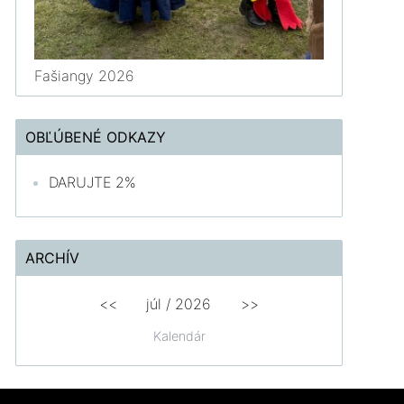
Fašiangy 2026
OBĽÚBENÉ ODKAZY
DARUJTE 2%
ARCHÍV
<<
júl /
2026
>>
Kalendár