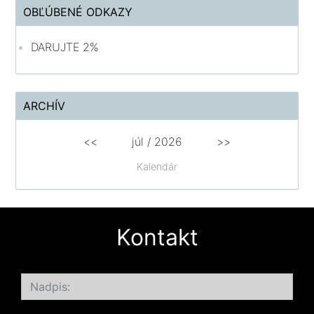
OBĽÚBENÉ ODKAZY
DARUJTE 2%
ARCHÍV
<<
júl /
2026
>>
Kalendár
Kontakt