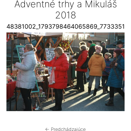
Adventné trhy a Mikuláš
2018
48381002_1793798464065869_77333514
← Predchádzajúce