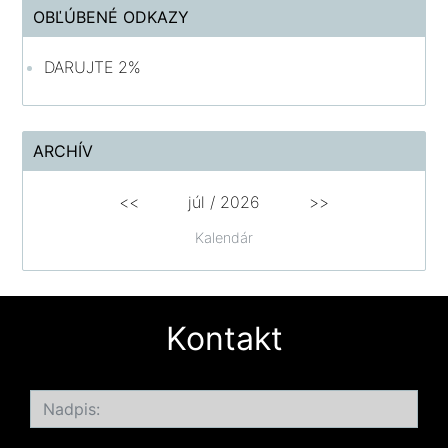
OBĽÚBENÉ ODKAZY
DARUJTE 2%
ARCHÍV
<<
júl /
2026
>>
Kalendár
Kontakt