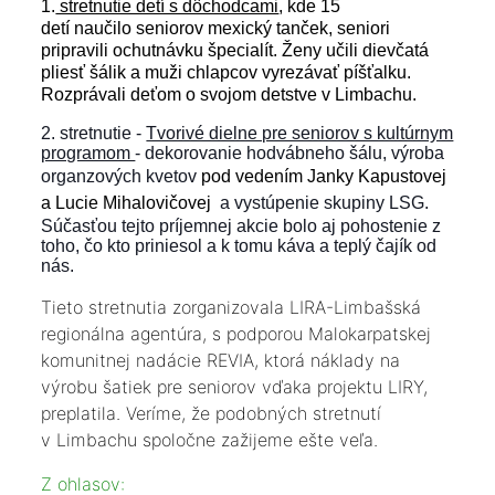
1.
stretnutie detí s dôchodcami
, kde 15
detí naučilo seniorov mexický tanček, seniori
pripravili ochutnávku špecialít. Ženy učili dievčatá
pliesť šálik a muži chlapcov vyrezávať píšťalku.
Rozprávali deťom o svojom detstve v Limbachu.
2. stretnutie -
Tvorivé dielne pre seniorov s kultúrnym
programom
- dekorovanie hodvábneho šálu, výroba
organzových kvetov
pod vedením Janky Kapustovej
a Lucie Mihalovičovej
a vystúpenie skupiny LSG.
Súčasťou tejto príjemnej akcie bolo aj pohostenie z
toho, čo kto priniesol a k tomu káva a teplý čajík od
nás.
Tieto stretnutia zorganizovala LIRA-Limbašská
regionálna agentúra, s podporou Malokarpatskej
komunitnej nadácie REVIA, ktorá náklady na
výrobu šatiek pre seniorov vďaka projektu LIRY,
preplatila. Veríme, že podobných stretnutí
v Limbachu spoločne zažijeme ešte veľa.
Z ohlasov: