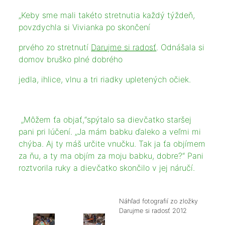
„Keby sme mali takéto stretnutia každý týždeň,
povzdychla si Vivianka po skončení
prvého zo stretnutí
Darujme si radosť
. Odnášala si
domov bruško plné dobrého
jedla, ihlice, vlnu a tri riadky upletených očiek.
„Môžem ťa objať,“spýtalo sa dievčatko staršej
pani pri lúčení. „Ja mám babku ďaleko a veľmi mi
chýba. Aj ty máš určite vnučku. Tak ja ťa objímem
za ňu, a ty ma objím za moju babku, dobre?“ Pani
roztvorila ruky a dievčatko skončilo v jej náručí.
Náhľad fotografií zo zložky
Darujme si radosť 2012