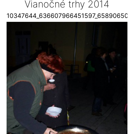
Vianočné trhy 2014
10347644_636607966451597_658906501