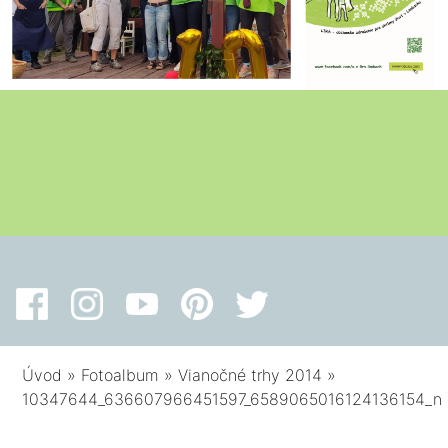
Úvod
»
Fotoalbum
»
Vianočné trhy 2014
»
10347644_636607966451597_6589065016124136154_n