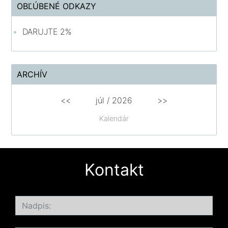
OBĽÚBENÉ ODKAZY
DARUJTE 2%
ARCHÍV
<<
júl /
2026
>>
Kalendár
Kontakt