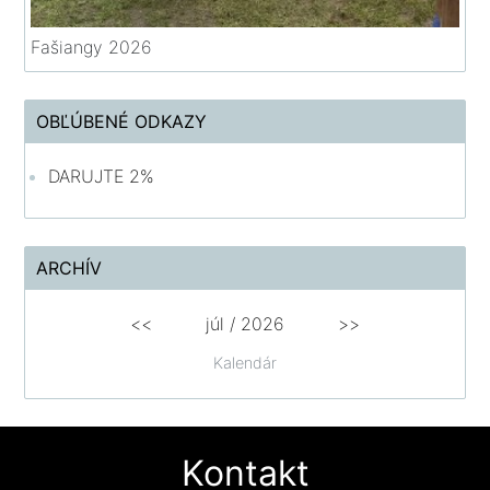
Fašiangy 2026
OBĽÚBENÉ ODKAZY
DARUJTE 2%
ARCHÍV
<<
júl /
2026
>>
Kalendár
Kontakt