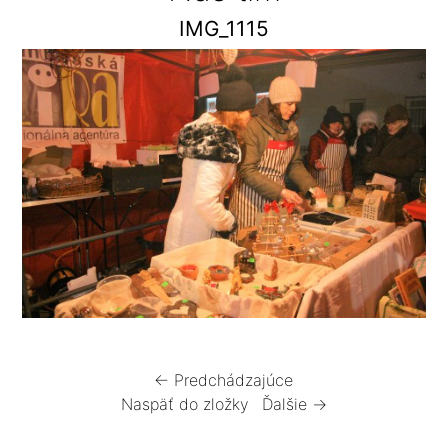
IMG_1115
← Predchádzajúce
Naspäť do zložky
Ďalšie →