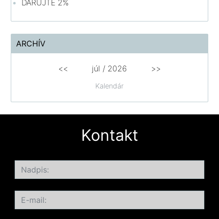
DARUJTE 2%
ARCHÍV
<<
júl /
2026
>>
Kalendár
Kontakt