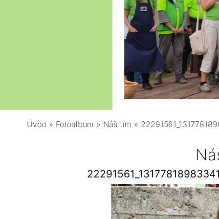
Úvod
»
Fotoalbum
»
Náš tím
»
22291561_13177818
Ná
22291561_1317781898334