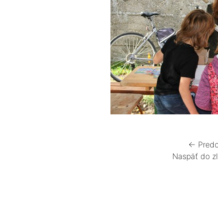
← Predc
Naspäť do z