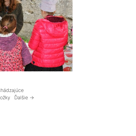
hádzajúce
ložky
Ďalšie →