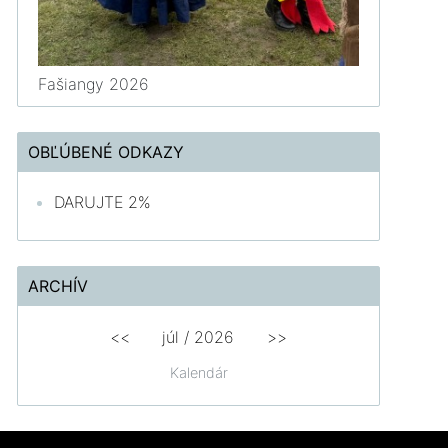
Fašiangy 2026
OBĽÚBENÉ ODKAZY
DARUJTE 2%
ARCHÍV
<<
júl /
2026
>>
Kalendár