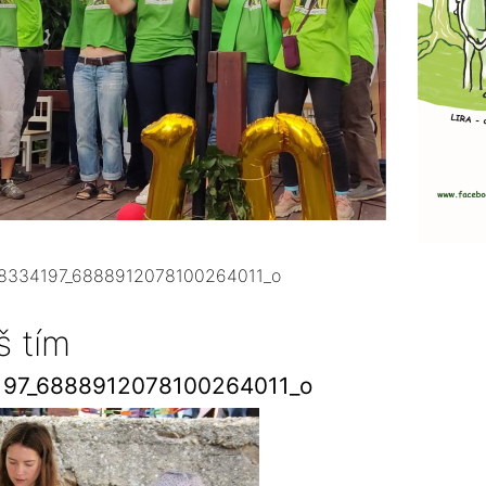
98334197_6888912078100264011_o
š tím
197_6888912078100264011_o