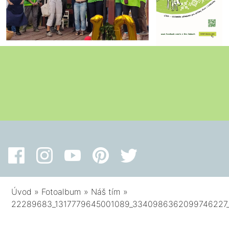
Úvod
»
Fotoalbum
»
Náš tím
»
22289683_1317779645001089_3340986362099746227