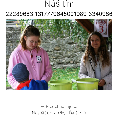
Náš tím
22289683_1317779645001089_33409863
← Predchádzajúce
Naspäť do zložky
Ďalšie →