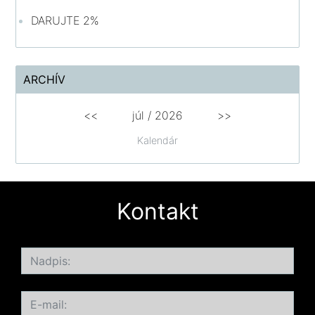
DARUJTE 2%
ARCHÍV
<<
júl /
2026
>>
Kalendár
Kontakt