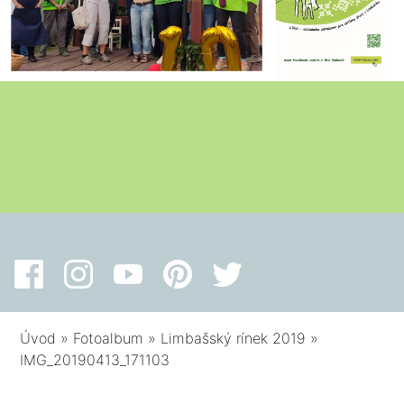
Úvod
»
Fotoalbum
»
Limbašský rínek 2019
»
IMG_20190413_171103