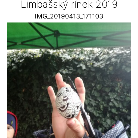
Limbašský rínek 2019
IMG_20190413_171103