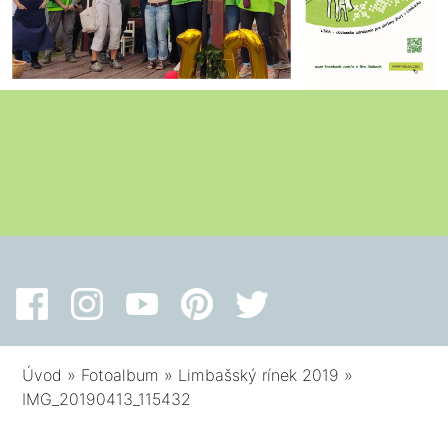
Úvod
»
Fotoalbum
»
Limbašský rínek 2019
»
IMG_20190413_115432