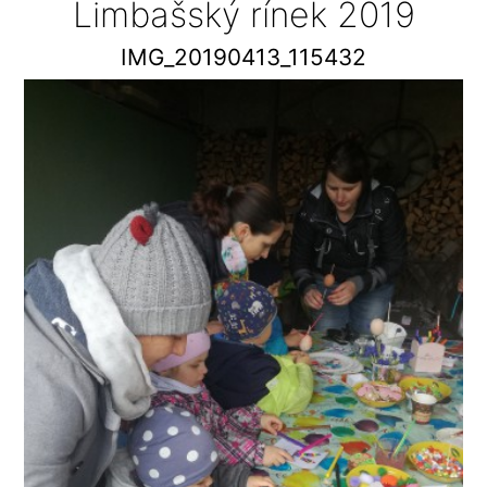
Limbašský rínek 2019
IMG_20190413_115432