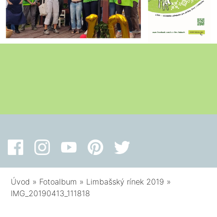
Úvod
»
Fotoalbum
»
Limbašský rínek 2019
»
IMG_20190413_111818