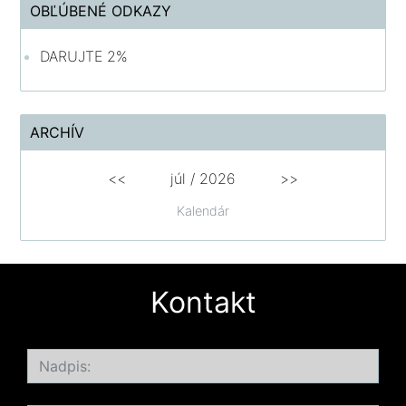
OBĽÚBENÉ ODKAZY
DARUJTE 2%
ARCHÍV
<<
júl /
2026
>>
Kalendár
Kontakt