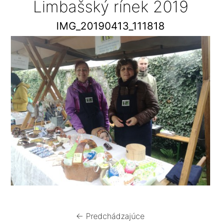
Limbašský rínek 2019
IMG_20190413_111818
← Predchádzajúce