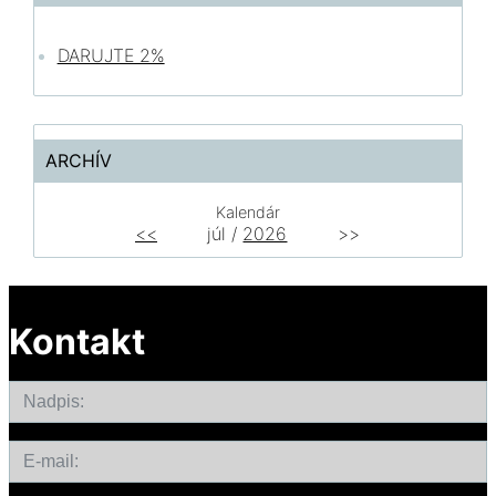
DARUJTE 2%
ARCHÍV
Kalendár
<<
júl /
2026
>>
Kontakt