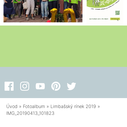
Úvod
»
Fotoalbum
»
Limbašský rínek 2019
»
IMG_20190413_101823