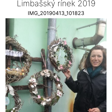
Limbašský rínek 2019
IMG_20190413_101823