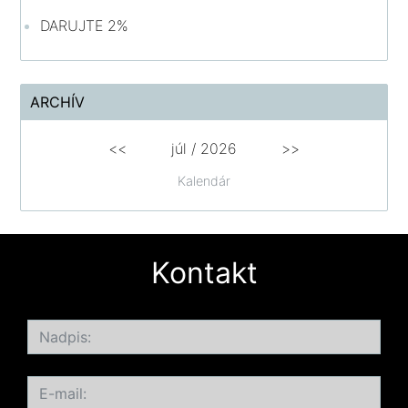
DARUJTE 2%
ARCHÍV
<<
júl /
2026
>>
Kalendár
Kontakt