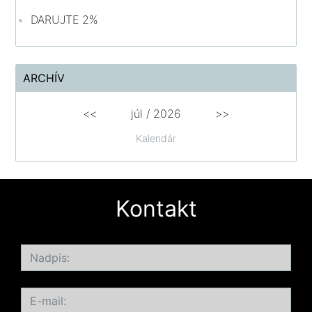
DARUJTE 2%
ARCHÍV
<<
júl /
2026
>>
Kalendár
Kontakt