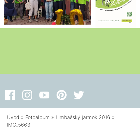
Úvod
»
Fotoalbum
»
Limbašský jarmok 2016
»
IMG_5663