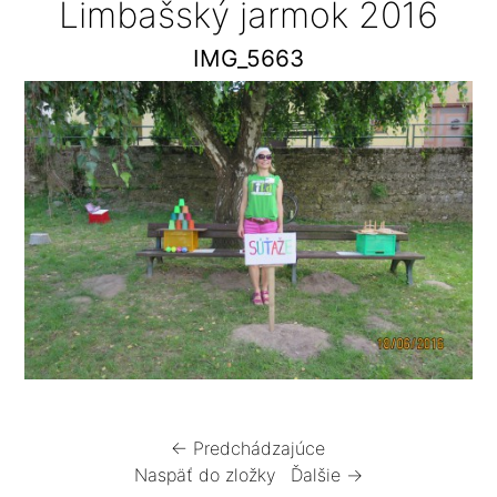
Limbašský jarmok 2016
IMG_5663
← Predchádzajúce
Naspäť do zložky
Ďalšie →