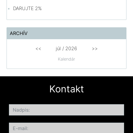
DARUJTE 2%
ARCHÍV
<<
júl /
2026
>>
Kalendár
Kontakt