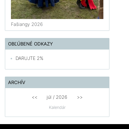
Fašiangy 2026
OBĽÚBENÉ ODKAZY
DARUJTE 2%
ARCHÍV
<<
júl /
2026
>>
Kalendár