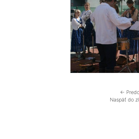
← Predc
Naspäť do z