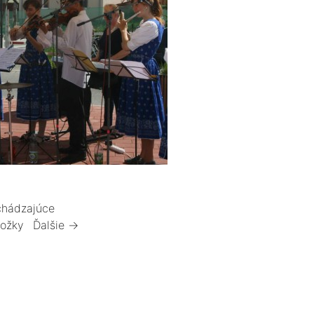
hádzajúce
ložky
Ďalšie →