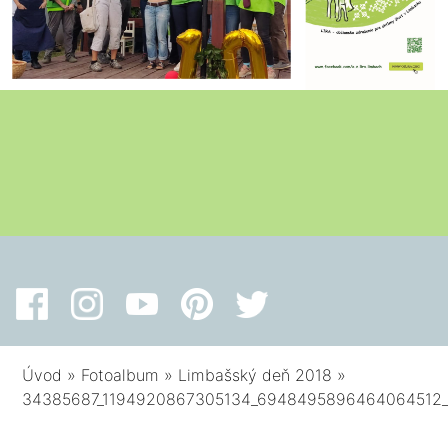
Úvod
»
Fotoalbum
»
Limbašský deň 2018
»
34385687_1194920867305134_6948495896464064512