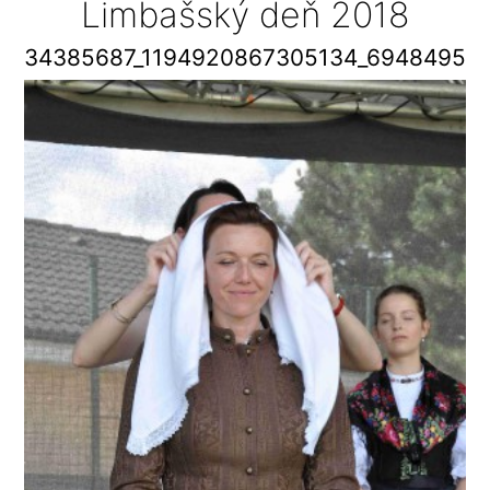
Limbašský deň 2018
34385687_1194920867305134_69484958