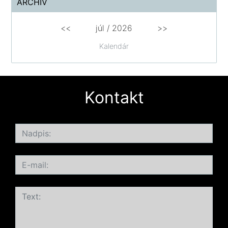
ARCHÍV
<<
júl /
2026
>>
Kalendár
Kontakt