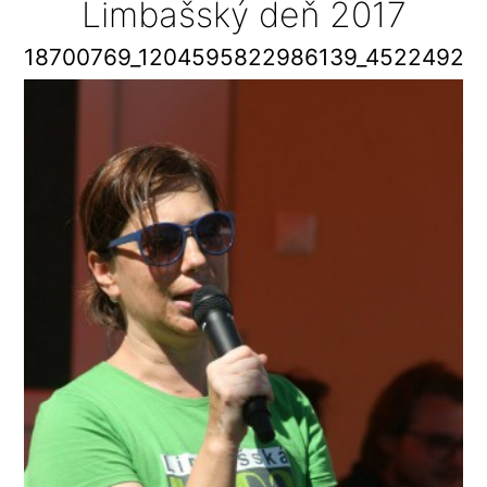
Limbašský deň 2017
18700769_1204595822986139_45224920