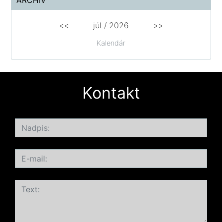
ARCHÍV
<<
júl /
2026
>>
Kalendár
Kontakt