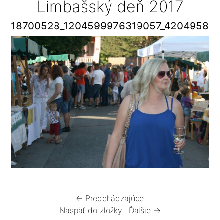
Limbašský deň 2017
18700528_1204599976319057_42049589
← Predchádzajúce
Naspäť do zložky
Ďalšie →