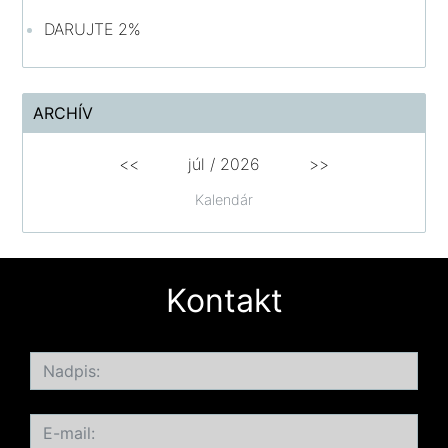
DARUJTE 2%
ARCHÍV
<<
júl /
2026
>>
Kalendár
Kontakt