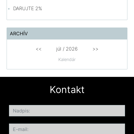
DARUJTE 2%
ARCHÍV
<<
júl /
2026
>>
Kalendár
Kontakt