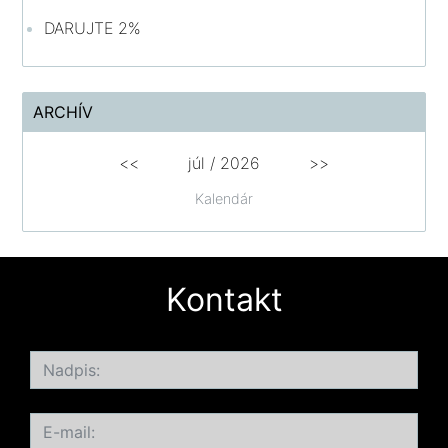
DARUJTE 2%
ARCHÍV
<<
júl /
2026
>>
Kalendár
Kontakt